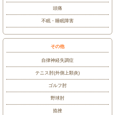
頭痛
不眠・睡眠障害
その他
自律神経失調症
テニス肘(外側上顆炎)
ゴルフ肘
野球肘
捻挫