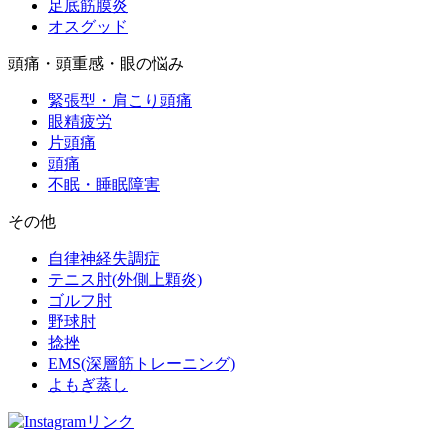
足底筋膜炎
オスグッド
頭痛・頭重感・眼の悩み
緊張型・肩こり頭痛
眼精疲労
片頭痛
頭痛
不眠・睡眠障害
その他
自律神経失調症
テニス肘(外側上顆炎)
ゴルフ肘
野球肘
捻挫
EMS(深層筋トレーニング)
よもぎ蒸し