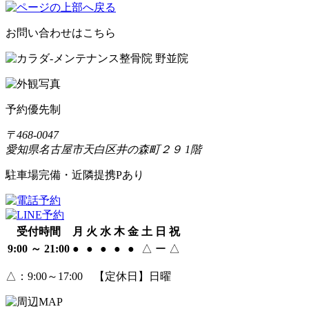
お問い合わせはこちら
予約優先制
〒468-0047
愛知県名古屋市天白区井の森町２９ 1階
駐車場完備・近隣提携Pあり
受付時間
月
火
水
木
金
土
日
祝
9:00 ～ 21:00
●
●
●
●
●
△
ー
△
△
：9:00～17:00 【定休日】日曜