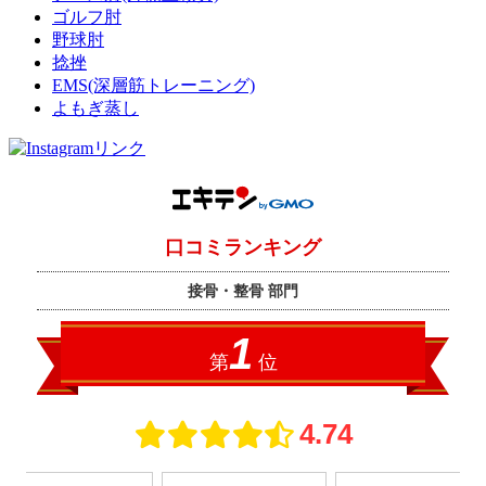
ゴルフ肘
野球肘
捻挫
EMS(深層筋トレーニング)
よもぎ蒸し