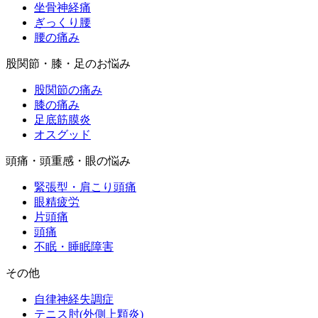
坐骨神経痛
ぎっくり腰
腰の痛み
股関節・膝・足のお悩み
股関節の痛み
膝の痛み
足底筋膜炎
オスグッド
頭痛・頭重感・眼の悩み
緊張型・肩こり頭痛
眼精疲労
片頭痛
頭痛
不眠・睡眠障害
その他
自律神経失調症
テニス肘(外側上顆炎)