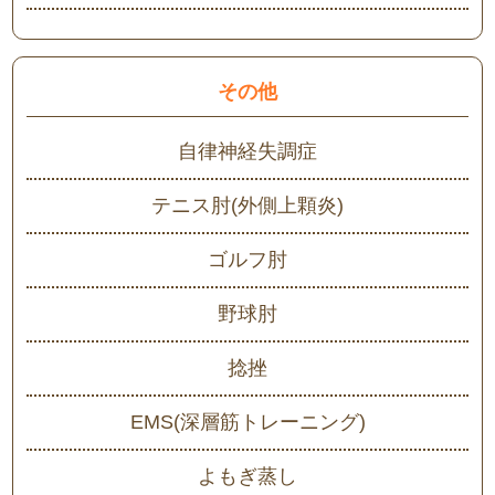
その他
自律神経失調症
テニス肘(外側上顆炎)
ゴルフ肘
野球肘
捻挫
EMS(深層筋トレーニング)
よもぎ蒸し