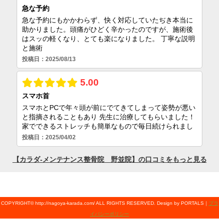
COPYRIGHT© http://nagoya-karada.com/ ALL RIGHTS RESERVED. Design by PORTALS｜
プラ
イバシーポリシー