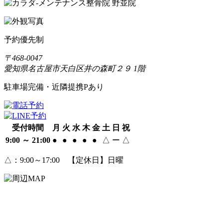
予約優先制
〒468-0047
愛知県名古屋市天白区井の森町２９ 1階
駐車場完備・近隣提携Pあり
受付時間
月
火
水
木
金
土
日
祝
9:00 ～ 21:00
●
●
●
●
●
△
ー
△
△
：9:00～17:00 【定休日】日曜