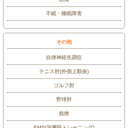
不眠・睡眠障害
その他
自律神経失調症
テニス肘(外側上顆炎)
ゴルフ肘
野球肘
捻挫
EMS(深層筋トレーニング)