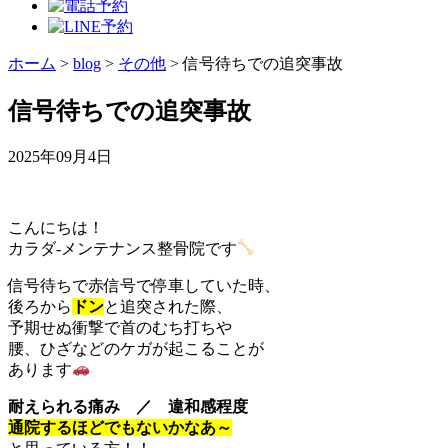
ホーム
>
blog
>
その他
>
信号待ちでの追突事故
信号待ちでの追突事故
2025年09月4日
こんにちは！
カラダ‐メンテナンス整骨院です
信号待ちで赤信号で停車していた時、
後ろから
ドン
と追突された際、
予期せぬ衝撃で首のむち打ちや
腰、ひざなどのケガが起こることが
あります
耐えられる痛み ／ 違和感程度
通院するほどでもないかなあ～