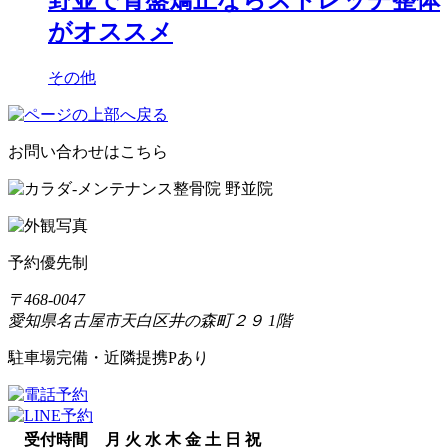
野並で骨盤矯正ならストレッチ整体
がオススメ
その他
お問い合わせはこちら
予約優先制
〒468-0047
愛知県名古屋市天白区井の森町２９ 1階
駐車場完備・近隣提携Pあり
受付時間
月
火
水
木
金
土
日
祝