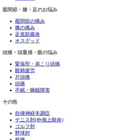
股関節・膝・足のお悩み
股関節の痛み
膝の痛み
足底筋膜炎
オスグッド
頭痛・頭重感・眼の悩み
緊張型・肩こり頭痛
眼精疲労
片頭痛
頭痛
不眠・睡眠障害
その他
自律神経失調症
テニス肘(外側上顆炎)
ゴルフ肘
野球肘
捻挫