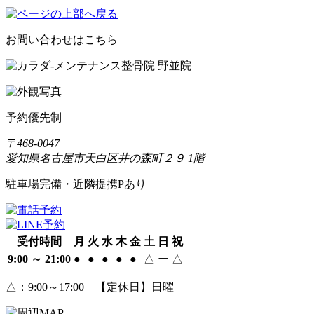
お問い合わせはこちら
予約優先制
〒468-0047
愛知県名古屋市天白区井の森町２９ 1階
駐車場完備・近隣提携Pあり
受付時間
月
火
水
木
金
土
日
祝
9:00 ～ 21:00
●
●
●
●
●
△
ー
△
△
：9:00～17:00 【定休日】日曜