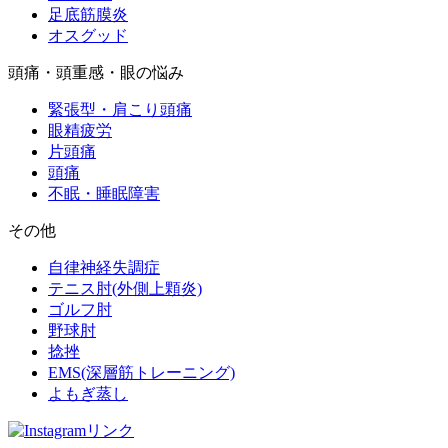
足底筋膜炎
オスグッド
頭痛・頭重感・眼の悩み
緊張型・肩こり頭痛
眼精疲労
片頭痛
頭痛
不眠・睡眠障害
その他
自律神経失調症
テニス肘(外側上顆炎)
ゴルフ肘
野球肘
捻挫
EMS(深層筋トレーニング)
よもぎ蒸し