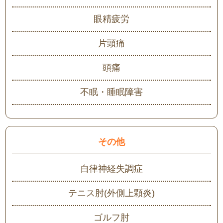
眼精疲労
片頭痛
頭痛
不眠・睡眠障害
その他
自律神経失調症
テニス肘(外側上顆炎)
ゴルフ肘