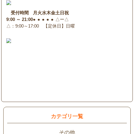
受付時間
月
火
水
木
金
土
日
祝
9:00 ～ 21:00
●
●
●
●
●
△
ー
△
△
：9:00～17:00 【定休日】日曜
カテゴリ一覧
その他