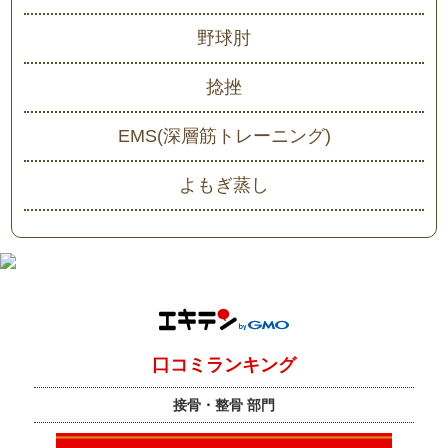
野球肘
捻挫
EMS(深層筋トレーニング)
よもぎ蒸し