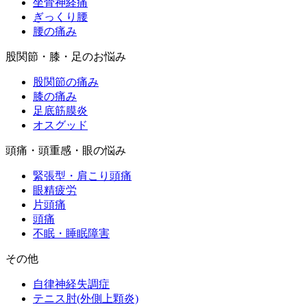
坐骨神経痛
ぎっくり腰
腰の痛み
股関節・膝・足のお悩み
股関節の痛み
膝の痛み
足底筋膜炎
オスグッド
頭痛・頭重感・眼の悩み
緊張型・肩こり頭痛
眼精疲労
片頭痛
頭痛
不眠・睡眠障害
その他
自律神経失調症
テニス肘(外側上顆炎)