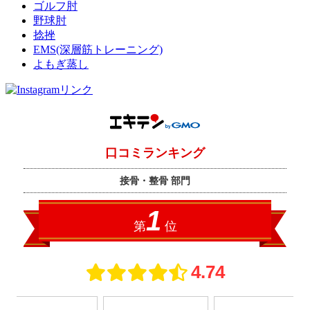
ゴルフ肘
野球肘
捻挫
EMS(深層筋トレーニング)
よもぎ蒸し