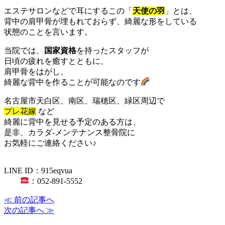
エステサロンなどで耳にするこの「
天使の羽
」とは、
背中の肩甲骨が埋もれておらず、綺麗な形をしている
状態のことを言います。
当院では、
国家資格
を持ったスタッフが
日頃の疲れを癒すとともに、
肩甲骨をはがし、
綺麗な背中を作ることが可能なのです
名古屋市天白区、南区、瑞穂区、緑区周辺で
プレ花嫁
など
綺麗に背中を見せる予定のある方は、
是非、カラダ‐メンテナンス整骨院に
お気軽にご連絡ください♪
LINE ID：915eqvua
：052-891-5552
≪ 前の記事へ
次の記事へ ≫