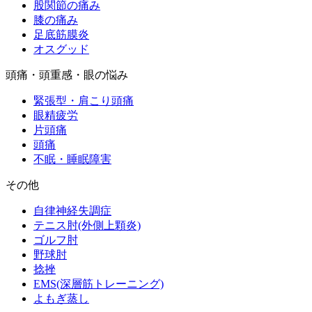
股関節の痛み
膝の痛み
足底筋膜炎
オスグッド
頭痛・頭重感・眼の悩み
緊張型・肩こり頭痛
眼精疲労
片頭痛
頭痛
不眠・睡眠障害
その他
自律神経失調症
テニス肘(外側上顆炎)
ゴルフ肘
野球肘
捻挫
EMS(深層筋トレーニング)
よもぎ蒸し