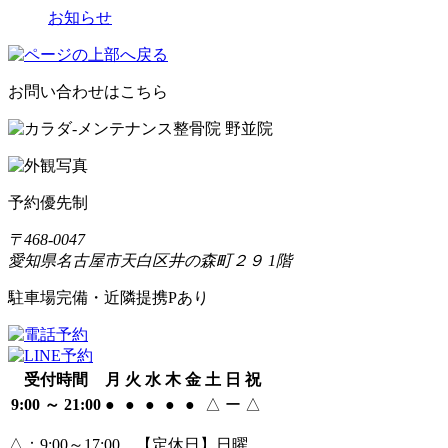
お知らせ
お問い合わせはこちら
予約優先制
〒468-0047
愛知県名古屋市天白区井の森町２９ 1階
駐車場完備・近隣提携Pあり
受付時間
月
火
水
木
金
土
日
祝
9:00 ～ 21:00
●
●
●
●
●
△
ー
△
△
：9:00～17:00 【定休日】日曜