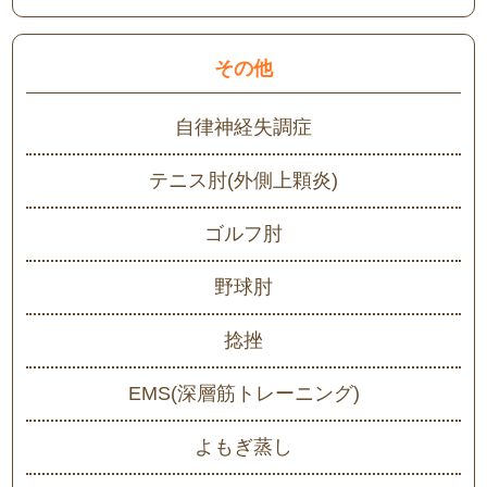
その他
自律神経失調症
テニス肘(外側上顆炎)
ゴルフ肘
野球肘
捻挫
EMS(深層筋トレーニング)
よもぎ蒸し