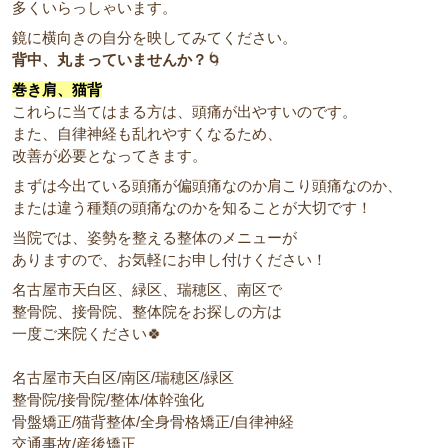
多くいらっしゃいます。
鏡に横向きの自分を映してみてください。
背中、丸まっていませんか？
🌀
巻き肩、猫背
これらに当てはまる方は、頭痛が出やすいのです。
また、自律神経も乱れやすくなるため、
改善が必要となってきます。
まずは今出ている頭痛が偏頭痛なのか肩こり頭痛なのか、
または違う種類の頭痛なのかを知ることが大切です！
当院では、姿勢を整える整体のメニューが
ありますので、お気軽にお申し付けください！
名古屋市天白区、緑区、瑞穂区、南区で
整骨院、接骨院、整体院をお探しの方は
一度ご来院ください🍀
名古屋市天白区/南区/瑞穂区/緑区
整骨院/接骨院/整体/体幹強化
骨盤矯正/猫背整体/全身骨格矯正/自律神経
交通事故/産後矯正