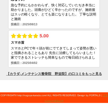
COPYRIGHT© http://nagoya-karada.com/ ALL RIGHTS RESERVED. Design by PORTALS｜
プラ
イバシーポリシー